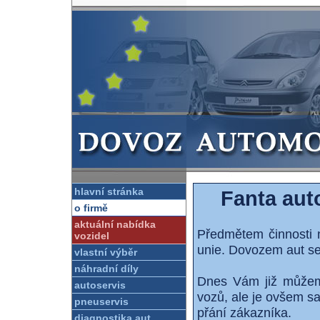
hlavní stránka
Fanta aut
o firmě
aktuální nabídka
Předmětem činnosti 
vozidel
unie. Dovozem aut se
vlastní výběr
náhradní díly
Dnes Vám již můžem
autoservis
vozů, ale je ovšem s
pneuservis
přání zákazníka.
diagnostika aut