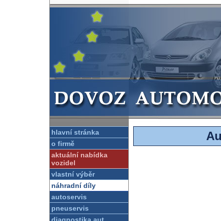
hlavní stránka
Au
o firmě
aktuální nabídka
vozidel
vlastní výběr
náhradní díly
autoservis
pneuservis
diagnostika aut