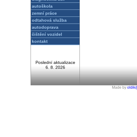
autoškola
zemní práce
odtahová služba
autodoprava
čištění vozidel
kontakt
Poslední aktualizace
6. 8. 2026
Made by
oldik