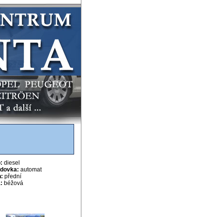
:
diesel
dovka:
automat
:
přední
:
béžová