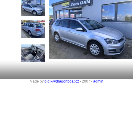
Made by
oldik@dragonboat.cz
- 2007 -
admin