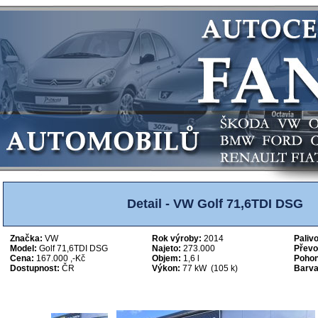
Detail - VW Golf 71,6TDI DSG
Značka:
VW
Rok výroby:
2014
Palivo
Model:
Golf 71,6TDI DSG
Najeto:
273.000
Převo
Cena:
167.000 ,-Kč
Objem:
1,6 l
Pohon
Dostupnost:
ČR
Výkon:
77 kW (105 k)
Barva