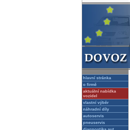
hlavní stránka
o firmě
aktuální nabídka
vozidel
vlastní výběr
náhradní díly
autoservis
pneuservis
diagnostika aut