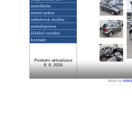
autoškola
zemní práce
odtahová služba
autodoprava
čištění vozidel
kontakt
Poslední aktualizace
8. 8. 2026
Made by
oldik