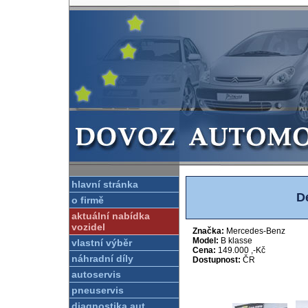
hlavní stránka
D
o firmě
aktuální nabídka
vozidel
Značka:
Mercedes-Benz
Model:
B klasse
vlastní výběr
Cena:
149.000 ,-Kč
náhradní díly
Dostupnost:
ČR
autoservis
pneuservis
diagnostika aut