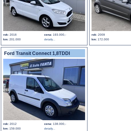
rok:
2016
cena:
193.000,-
rok:
2009
km:
201.000
detaily...
km:
172.000
Ford Transit Connect 1,8TDDI
rok:
2012
cena:
138.000,-
km:
159.000
detaily...