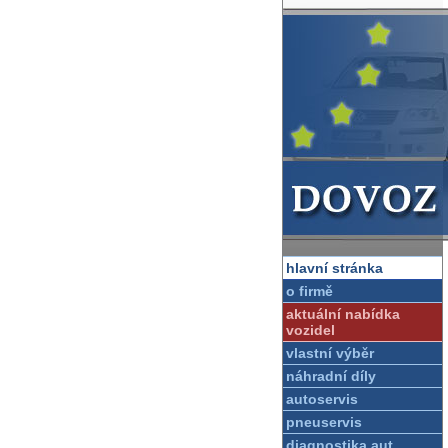
hlavní stránka
o firmě
aktuální nabídka
vozidel
vlastní výběr
náhradní díly
autoservis
pneuservis
diagnostika aut