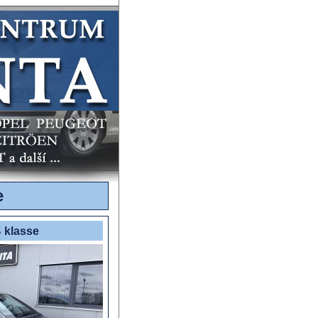
e
 klasse