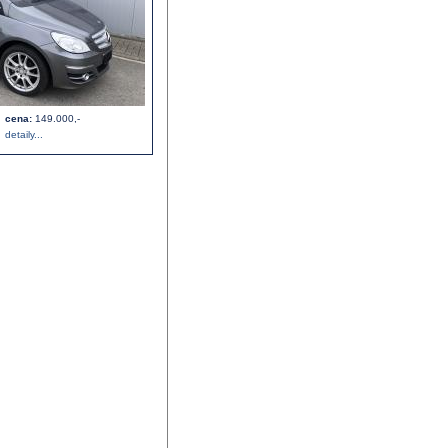
cena:
149.000,-
detaily...