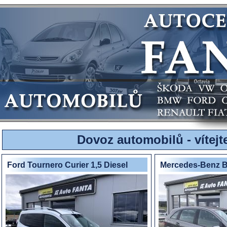
Dovoz automobilů - vítejt
Ford Tournero Curier 1,5 Diesel
Mercedes-Benz B